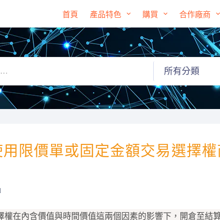
首頁
產品特色
購買
合作廠商
 使用限價單或固定金額交易選擇權
d
擇權在內含價值與時間價值這兩個因素的影響下，開倉至結