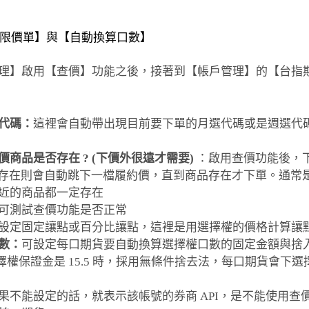
限價單】與【自動換算口數】
理】啟用【查價】功能之後，接著到【帳戶管理】的【台指
代碼：
這裡會自動帶出現目前要下單的月選代碼或是週選代
價商品是否存在 ? (下價外很遠才需要)
：啟用查價功能後，
 不存在則會自動跳下一檔履約價，直到商品存在才下單。通常
近的商品都一定存在
可測試查價功能是否正常
設定固定讓點或百分比讓點，這裡是用選擇權的價格計算讓
數：
可設定每口期貨要自動換算選擇權口數的固定金額與捨
擇權保證金是 15.5 時，採用無條件捨去法，每口期貨會下選擇權
果不能設定的話，就表示該帳號的券商 API，是不能使用查