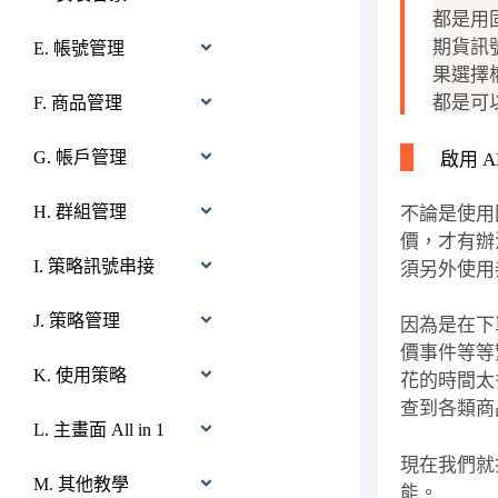
都是用
期貨訊
E. 帳號管理
果選擇
都是可以
F. 商品管理
G. 帳戶管理
啟用 
H. 群組管理
不論是使用
價，才有辦
I. 策略訊號串接
須另外使用
J. 策略管理
因為是在下
價事件等等
K. 使用策略
花的時間太
查到各類商
L. 主畫面 All in 1
現在我們就
M. 其他教學
能。