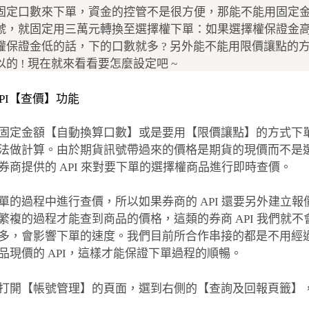
固定口數來下單，資金的控管不是很方便，那能不能用固定金額
號，就固定用三萬元轉換至選擇權下單：如果選擇權保證金
權保證金低的話，下的口數就多 ? 另外能不能用限價讓點的方
的 ! 現在就來看看要怎麼設定吧 ~
API【查價】功能
固定金額【自動換算口數】或是要用【限價讓點】的方式下
法做計算。由於期貨訊號帶過來的價格是期貨的現價而不是
券商提供的 API 來對要下單的選擇權商品進行即時查價。
單的過程中進行查價，所以如果券商的 API 還要另外建立
繁複的過程才能查到商品的價格，這類的券商 API 我們就
多，會影響下單的速度。我們目前所合作串接的都是不用經
品現價的 API，這樣才能保證下單過程的順暢。
打開【帳號管理】的頁面，選到右側的【查詢及回報頁籤】