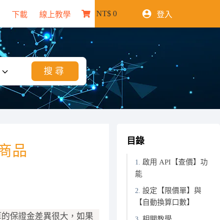
NT$
0
下載
線上教學
登入
購
物
車
目錄
商品
啟用 API【查價】功
能
設定【限價單】與
【自動換算口數】
算的保證金差異很大，如果
相關教學