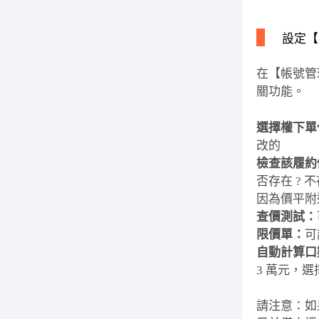
設定【
在【帳號管
關功能。
選擇權下單
改的
檢查該履約
否存在 ?
因為價平附
查價測試：
限價單：
可
自動計算口
3 萬元，選
請注意：如