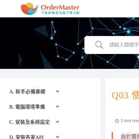
跳
至
主
要
內
容
A. 新手必備基礎
Q03
B. 電腦環境準備
2 min rea
C. 安裝及系統設定
由於選
D. 安裝各家API