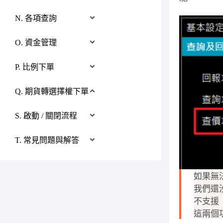
N. 各項查詢
O. 資金管理
P. 比例下單
Q. 期貨轉選擇權下單
S. 啟動 / 關閉流程
T. 常見問題與解答
如果無
我們還
不支援
這兩個