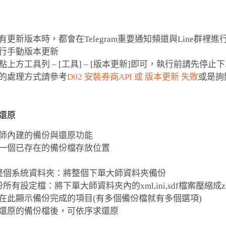
師有更新版本時，都會在Telegram重要通知頻道與Line群
行手動版本更新
請點上方工具列 – [工具] – [版本更新]即可，執行前請先停止
失敗的處理方式請參考
D02 安裝券商API 或 版本更新 失敗
或是詢
份還原
師內建的備份與還原功能
選擇一個已存在的備份檔存放位置
份整個系統資料夾：將整個下單大師資料夾備份
份所有設定檔：將下單大師資料夾內的xml,ini,sdf檔案壓縮成z
完會在此顯示備份完成的項目(有多個備份檔就有多個選項)
好要還原的備份檔後，可依序求還原