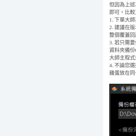
但因為上述
即可，比較
1. 下單
2. 建議
整個覆蓋回
3. 若只
資料夾備份
大師主程式
4. 不論
雞蛋放在同