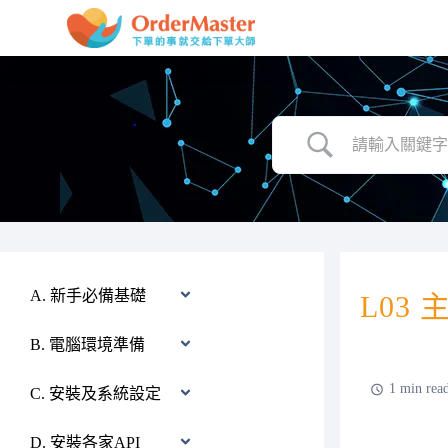
跳
至
主
要
內
容
A. 新手必備基礎
L03 
B. 電腦環境準備
1 min rea
C. 安裝及系統設定
D. 安裝各家API