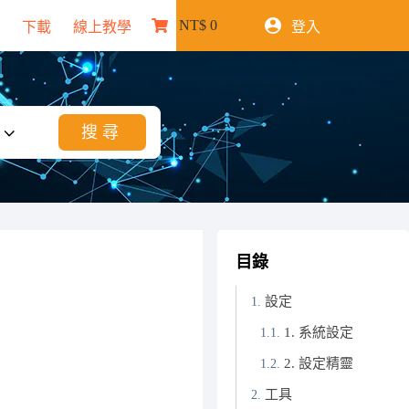
NT$
0
下載
線上教學
登入
購
物
車
目錄
設定
1. 系統設定
2. 設定精靈
工具