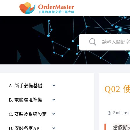
跳
至
主
要
內
容
A. 新手必備基礎
Q02
B. 電腦環境準備
2 min rea
C. 安裝及系統設定
當假期
D. 安裝各家API