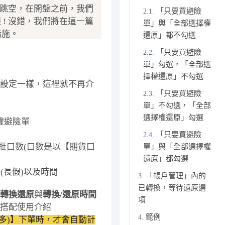
向的跳空，在開盤之前，我們
「只要買避險
 ! 沒錯，我們將在這一篇
單」與「全部選擇權
措施。
還原」都不勾選
「只要買避險
單」勾選，「全部選
擇權還原」不勾選
的設定一樣，這裡就不再介
「只要買避險
單」不勾選，「全部
選擇權還原」勾選
權避險單
「只要買避險
批口數(口數是以【期貨口
單」與「全部選擇權
還原」都勾選
(長假)以及時間
「帳戶管理」內的
已轉換，等待還原選
轉換還原
與
轉換/還原時間
項
者搭配使用介紹
範例
多)】下單時，才會自動計