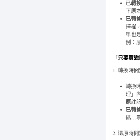
已轉
下原
已轉
擇權
單也是
例：
「
只要買避
1. 轉換時
轉換
理」
原
註
已轉
碼…
2. 還原時