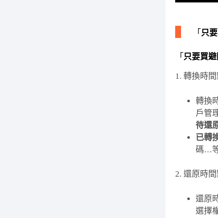
「
只要
「
只要買避
1. 轉換時
轉換
戶管
待還
已轉
碼…
2. 還原時
還原
選擇