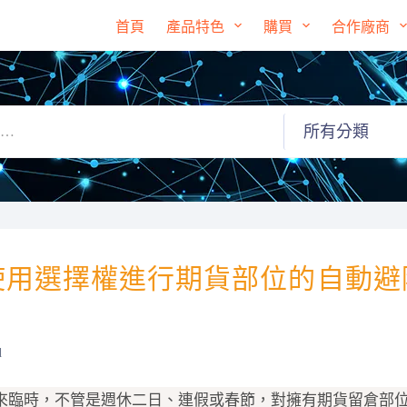
首頁
產品特色
購買
合作廠商
 使用選擇權進行期貨部位的自動避
d
來臨時，不管是週休二日、連假或春節，對擁有期貨留倉部