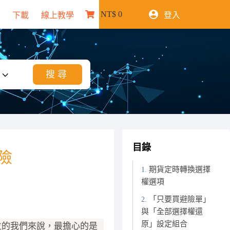
NT$
0
下載
線上教學
登入
購
物
車
目錄
險
期貨定時轉換選擇
權選項
「只要買避險單」
與「全部選擇權還
原」設定組合
位的我們來說，最擔心的是