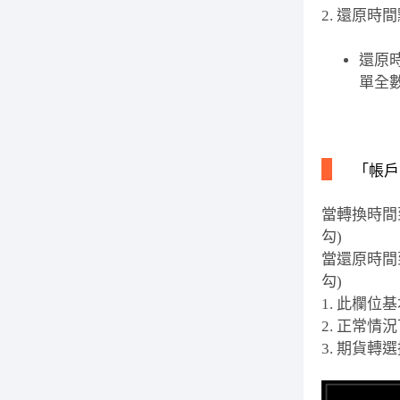
2. 還原時
還原
單全
「帳戶
當轉換時間
勾)
當還原時間
勾)
1. 此欄
2. 正常
3. 期貨