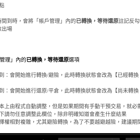
間點
時間到時，會將「帳戶管理」內的
已轉換，等待還原
註記反勾
數出場
管理」內的
已轉換，等待還原
選項
到：會開始進行轉換/避險，此時轉換狀態會改為【已經轉換
到：會開始進行還原/平倉，此時轉換狀態會改為【尚未轉換
位基本上由程式自動調整，但是如果期間有手動干預交易，就必
情況下請勿任意調整此欄位，除非明確知道會產生什麼結果
轉選擇權相對複雜，尤其避險轉換，為了不要越避越險，建議期