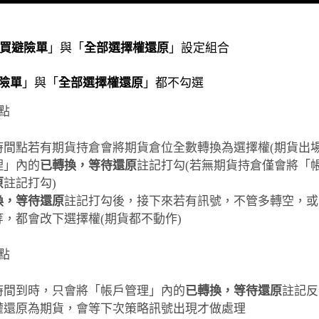
買避險單
」與「
全部選擇權還原
」設定組合
險單
」與「
全部選擇權還原
」都不勾選
間點
時間點若有期貨持倉會將期貨倉位全數轉換為選擇權(期貨出
理」內的
已轉換，等待還原
註記打勾(若無期貨持倉僅會將「
原
註記打勾)
換，等待還原
註記打勾後，接下來若有訊號，不管多轉空，或
等，都會改下選擇權(期貨都不動作)
間點
時間到時，只會將「帳戶管理」內的
已轉換，等待還原
註記反
權還原為期貨，會等下次策略訊號出現才做處理