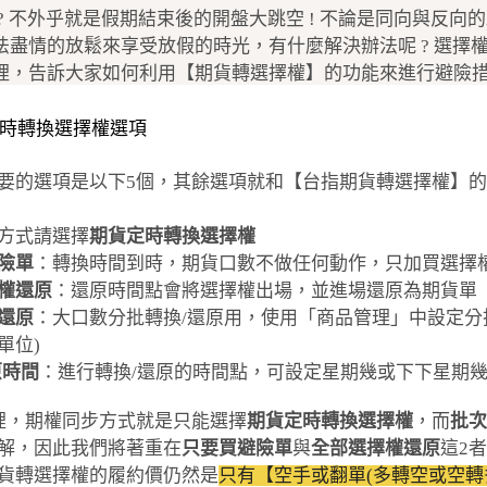
 ? 不外乎就是假期結束後的開盤大跳空 ! 不論是同向與反
法盡情的放鬆來享受放假的時光，有什麼解決辦法呢 ? 選擇權
裡，告訴大家如何利用【期貨轉選擇權】的功能來進行避險
時轉換選擇權選項
要的選項是以下5個，其餘選項就和【台指期貨轉選擇權】
步方式請選擇
期貨定時轉換選擇權
險單
：轉換時間到時，期貨口數不做任何動作，只加買選擇
權還原
：還原時間點會將選擇權出場，並進場還原為期貨單
還原
：大口數分批轉換/還原用，使用「商品管理」中設定分
單位)
原時間
：進行轉換/還原的時間點，可設定星期幾或下下星期幾
裡，期權同步方式就是只能選擇
期貨定時轉換選擇權
，而
批次
解，因此我們將著重在
只要買避險單
與
全部選擇權還原
這2
貨轉選擇權的履約價仍然是
只有【空手或翻單(多轉空或空轉