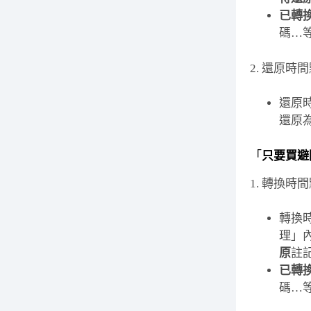
已轉
碼…
2. 還原時
還原
還原
「
只要買避
1. 轉換時
轉換
理」
原
註
已轉
碼…