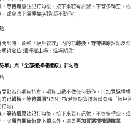
換，等待還原
註記打勾後，接下來若有訊號，不管多轉空，或
等，都會改下選擇權(期貨都不動作)
間點
時間到時，會將「帳戶管理」內的
已轉換，等待還原
註記反勾
為期貨倉位(選擇權出場，進場期貨)
險單
」與「
全部選擇權還原
」都勾選
間點
時間點若有期貨持倉，期貨口數不做任何動作，只加買選擇權
內的
已轉換，等待還原
註記打勾(若無期貨持倉僅會將「帳戶
記打勾)
換，等待還原
註記打勾後，接下來若有訊號，不管多轉空，或
等，除
原有期貨仍會下單
以外，還會
再加買選擇權避險單