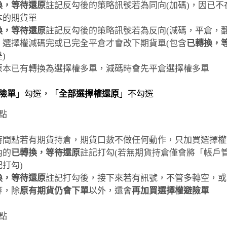
換，等待還原
註記反勾後的策略訊號若為同向(加碼)，因已
本的期貨單
換，等待還原
註記反勾後的策略訊號若為反向(減碼，平倉，
，選擇權減碼完或已完全平倉才會改下期貨單(包含
已轉換，
)
原本已有轉換為選擇權多單，減碼時會先平倉選擇權多單
險單
」勾選，「
全部選擇權還原
」不勾選
間點
時間點若有期貨持倉，期貨口數不做任何動作，只加買選擇權
內的
已轉換，等待還原
註記打勾(若無期貨持倉僅會將「帳戶
記打勾)
換，等待還原
註記打勾後，接下來若有訊號，不管多轉空，或
等，除
原有期貨仍會下單
以外，還會
再加買選擇權避險單
間點