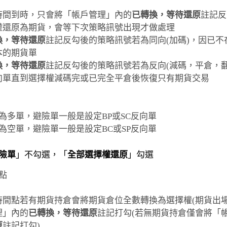
時間到時，只會將「帳戶管理」內的
已轉換，等待還原
註記反
權還原為期貨，會等下次策略訊號出現才做處理
換，等待還原
註記反勾後的策略訊號若為同向(加碼)，因已
本的期貨單
換，等待還原
註記反勾後的策略訊號若為反向(減碼，平倉，
向單直到選擇權減碼完或已完全平倉後恢復只有期貨交易
為多單，避險單一般是設定BP或SC反向單
為空單，避險單一般是設定BC或SP反向單
險單
」不勾選，「
全部選擇權還原
」勾選
間點
時間點若有期貨持倉會將期貨倉位全數轉換為選擇權(期貨出
理」內的
已轉換，等待還原
註記打勾(若無期貨持倉僅會將「
原
註記打勾)