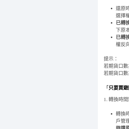
還原
選擇
已轉
下原
已轉
權反
提示：
若期貨口數
若期貨口數
「
只要買避
1. 轉換時
轉換
戶管
待還