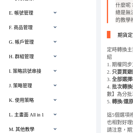
什麼呢
總是無
E. 帳號管理
的教學
F. 商品管理
期貨定
G. 帳戶管理
定時轉換主
H. 群組管理
紹
1. 期權同
I. 策略訊號串接
2.
只要買避
3.
全部選擇
J. 策略管理
4.
批次轉換
數】為分批
K. 使用策略
5.
轉換/還
這5個選項
L. 主畫面 All in 1
也相對好理
M. 其他教學
請注意，期