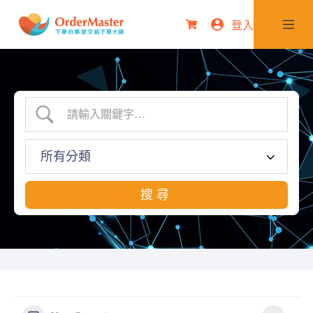
跳
登入
購
至
物
主
車
要
內
容