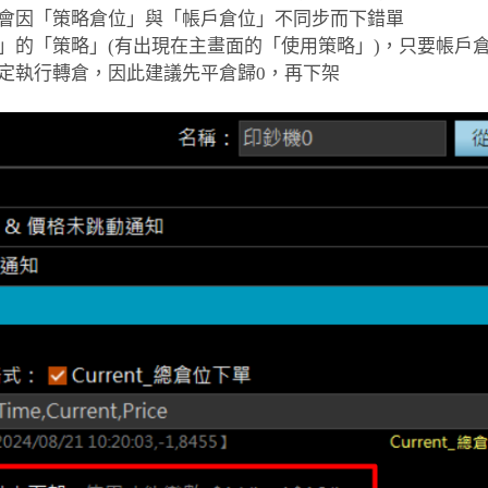
會因「策略倉位」與「帳戶倉位」不同步而下錯單
架中」的「策略」(有出現在主畫面的「使用策略」)，只要帳戶
定執行轉倉，因此建議先平倉歸0，再下架