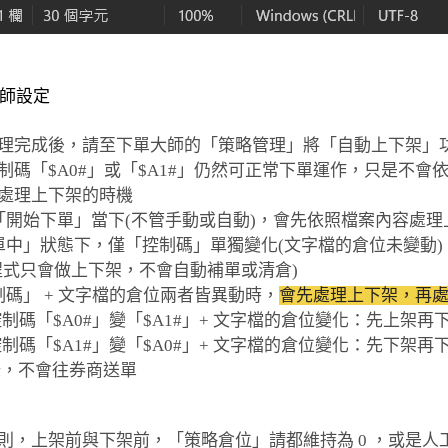
師設定
檔處理完成後，請至下單大師的「策略管理」將「自動上下架」
制碼「$A0#」或「$A1#」仍然可正常下單運作，只是不會
大師處理上下架的時機
行「開始下單」當下(不管手動或自動)，會先依照檔案內容處理
下單中」狀態下，僅「控制碼」單獨變化(文字檔的倉位未變動
程式只會做上下架，不會自動補單或清倉)
制碼」 + 文字檔的倉位兩者皆異動時，
會先處理上下架，再
控制碼「$A0#」變「$A1#」+ 文字檔的倉位變化：先上架再
 控制碼「$A1#」變「$A0#」+ 文字檔的倉位變化：先下架
記錄，不會往券商送單
訴規則，上架前與下架前，「策略倉位」請都維持為 0 ，或是