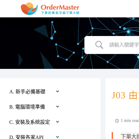
跳
至
主
要
內
容
A. 新手必備基礎
J03
B. 電腦環境準備
1 min rea
C. 安裝及系統設定
下單大
D. 安裝各家API