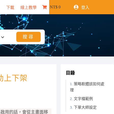
NT$
0
下載
線上教學
登入
購
物
車
目錄
動上下架
策略軟體該如何處
理
文字檔範例
下單大師設定
不啟用的話，會從主畫面移