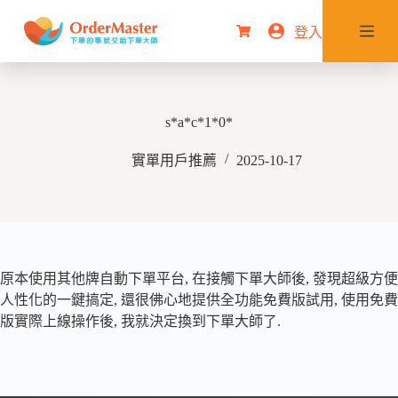
跳
登入
購
至
物
主
車
要
內
s*a*c*1*0*
容
實單用戶推薦
2025-10-17
原本使用其他牌自動下單平台, 在接觸下單大師後, 發現超級方便
人性化的一鍵搞定, 還很佛心地提供全功能免費版試用, 使用免費
版實際上線操作後, 我就決定換到下單大師了.