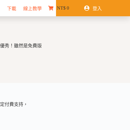
NT$
0
下載
線上教學
登入
購
物
車
優秀！雖然是免費版
定付費支持，