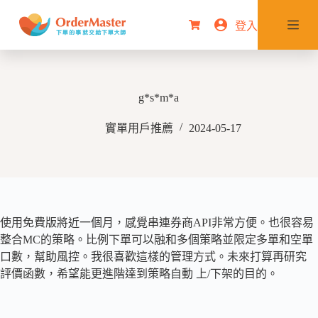
跳
登入
購
至
物
主
車
要
內
g*s*m*a
容
實單用戶推薦
2024-05-17
使用免費版將近一個月，感覺串連券商API非常方便。也很容易
整合MC的策略。比例下單可以融和多個策略並限定多單和空單
口數，幫助風控。我很喜歡這樣的管理方式。未來打算再研究
評價函數，希望能更進階達到策略自動 上/下架的目的。