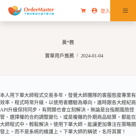
跳
登入
購
至
物
主
車
要
內
黃*務
容
實單用戶推薦
2024-01-04
本人用下單大師程式交易多年，發覺大師團隊的客服態度專業有
效率，程式時常升級，以使用者體驗為導向，誰時跟各大經紀商
API升級保持同步，有問題也會立刻解決，無論是台指期風險控
管、選擇權的合約調整變化、或是複雜的外期商品結算，都能在
大師程式中，輕鬆解決。使用下單大師，能讓更加專注在策略開
發上，而不是系統的維護上。下單大師的稱號，名符其實！