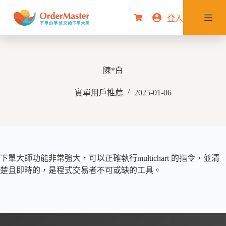
跳
登入
購
至
物
主
車
要
內
陳*白
容
實單用戶推薦
2025-01-06
下單大師功能非常強大，可以正確執行multichart 的指令，並清
楚且即時的，是程式交易者不可或缺的工具。