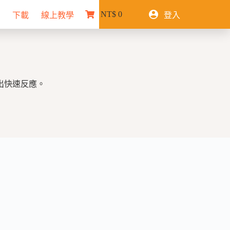
NT$
0
下載
線上教學
登入
購
物
車
出快速反應。