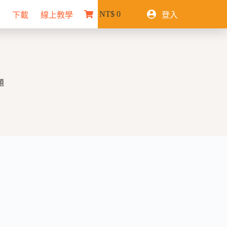
NT$
0
下載
線上教學
登入
購
物
車
題