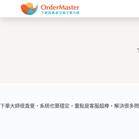
跳
至
主
要
內
容
下單大師很直覺，系統也算穩定，重點是客服超棒，解決很多問