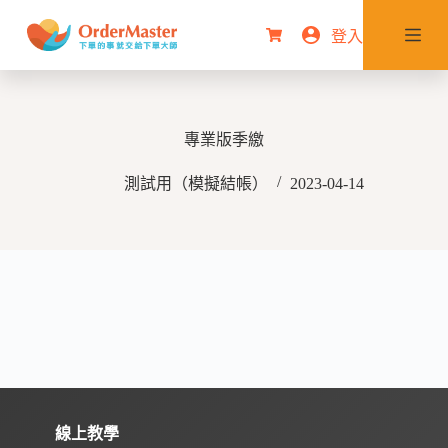
跳
登入
購
至
物
主
車
要
內
專業版季繳
容
測試用（模擬結帳）
2023-04-14
線上教學