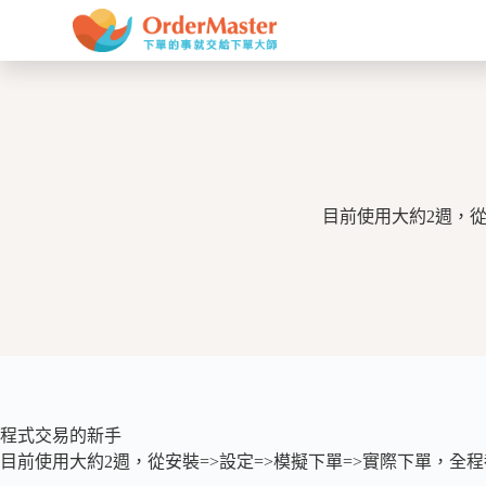
跳
至
主
要
內
容
目前使用大約2週，從
程式交易的新手
目前使用大約2週，從安裝=>設定=>模擬下單=>實際下單，