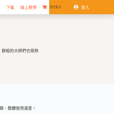
NT$
0
下載
線上教學
登入
購
物
車
考，群組的大師們也很熱
問題，整體使用滿意。